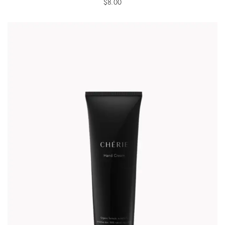
$
8.00