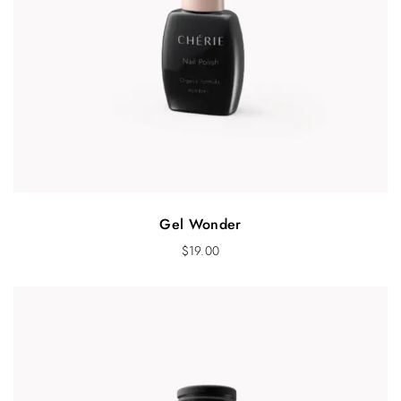
:
.
$
0
3
0
2
.
.
0
0
.
Gel Wonder
$
19.00