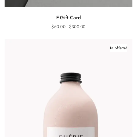
E-Gift Card
F
$
50.00
-
$
300.00
a
s
c
In offerta!
i
a
d
i
p
r
e
z
z
o
:
d
a
$
5