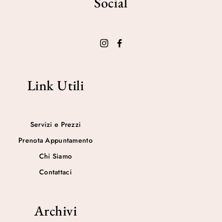
Social
r
2
a
4
:
.
$
0
3
0
2
.
.
0
Link Utili
0
.
Servizi e Prezzi
Prenota Appuntamento
Chi Siamo
Contattaci
Archivi