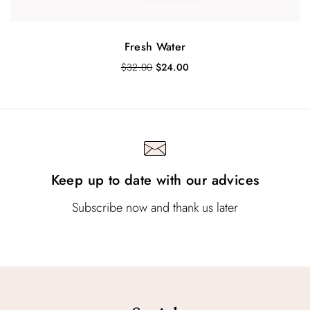
0
0
Fresh Water
I
I
$
32.00
$
24.00
l
l
p
p
r
r
e
e
z
z
z
z
o
o
Keep up to date with our advices
o
a
r
t
i
t
Subscribe now and thank us later
g
u
i
a
n
l
a
e
l
è
e
:
e
$