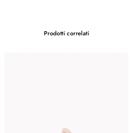
I campi obbligatori sono contrassegnati
*
Your rating
*
Prodotti correlati