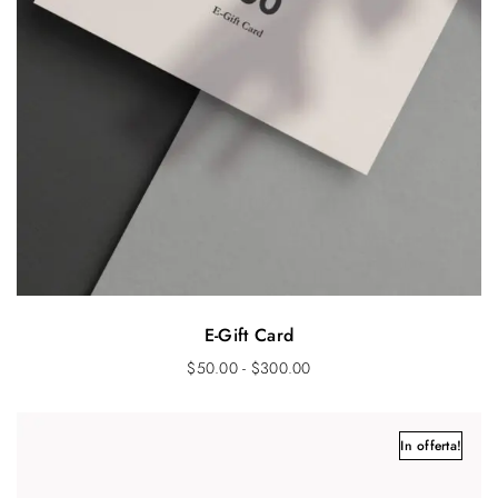
E-Gift Card
F
$
50.00
-
$
300.00
a
s
c
In offerta!
i
a