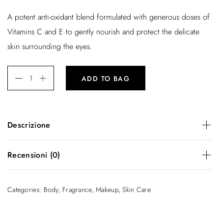
A potent anti-oxidant blend formulated with generous doses of
Vitamins C and E to gently nourish and protect the delicate
skin surrounding the eyes.
ADD TO BAG
Descrizione
A potent anti-oxidant blend formulated with generous doses
Recensioni (0)
of Vitamins C and E to gently nourish and protect the
delicate skin surrounding the eyes.
There are no reviews yet.
Categories:
Body
,
Fragrance
,
Makeup
,
Skin Care
Be the first to review “Pure Shine”
Il tuo indirizzo email non sarà pubblicato.