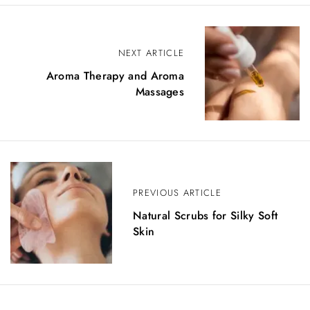
N
NEXT ARTICLE
a
Aroma Therapy and Aroma
v
Massages
i
g
a
z
PREVIOUS ARTICLE
Natural Scrubs for Silky Soft
i
Skin
o
n
e