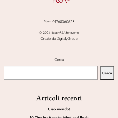
P.Iva: 01768360628
© 2024 BeautyF&ABenevento
Creato da DigitalyGroup
Cerca
Cerca
Articoli recenti
Ciao mondo!
10 Tips for Healthy Mind and Body