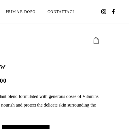
PRIMA E DOPO
CONTATTACI
ow
I
.00
l
dant blend formulated with generous doses of Vitamins
p
 nourish and protect the delicate skin surrounding the
r
e
z