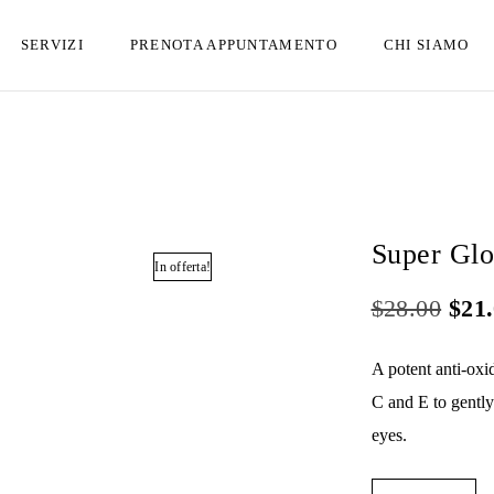
SERVIZI
PRENOTA APPUNTAMENTO
CHI SIAMO
Super Gl
In offerta!
I
$
28.00
$
21
l
A potent anti-oxi
p
C and E to gently
r
eyes.
e
z