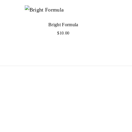
.
0
0
Bright Formula
$
10.00
.