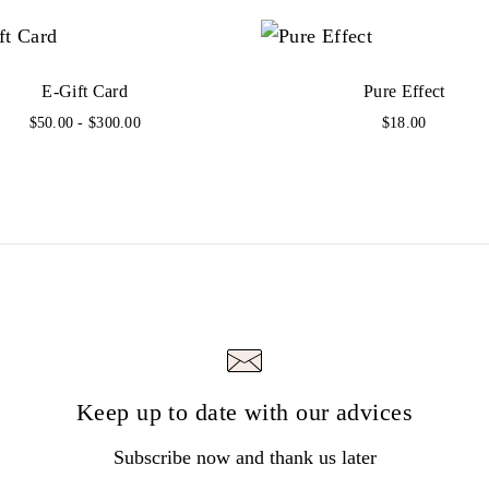
:
$
2
E-Gift Card
Pure Effect
F
$
50.00
-
$
300.00
$
18.00
8
a
.
s
c
0
i
0
a
d
.
i
p
r
e
z
z
o
Keep up to date with our advices
:
d
Subscribe now and thank us later
a