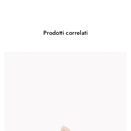
I campi obbligatori sono contrassegnati
*
Your rating
*
Prodotti correlati