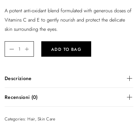
A potent anti-oxidant blend formulated with generous doses of
Vitamins C and E to gently nourish and protect the delicate
skin surrounding the eyes.
ADD TO BAG
Descrizione
A potent anti-oxidant blend formulated with generous doses
Recensioni (0)
of Vitamins C and E to gently nourish and protect the
delicate skin surrounding the eyes.
There are no reviews yet.
Categories:
Hair
,
Skin Care
Be the first to review “Facial Balancing Gel”
Il tuo indirizzo email non sarà pubblicato.