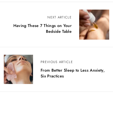
N
NEXT ARTICLE
a
Having These 7 Things on Your
Bedside Table
v
i
g
a
PREVIOUS ARTICLE
z
From Better Sleep to Less Anxiety,
Six Practices
i
o
n
e