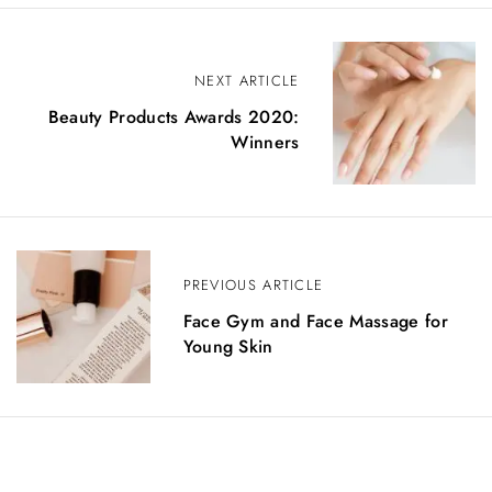
N
NEXT ARTICLE
a
Beauty Products Awards 2020:
v
Winners
i
g
a
PREVIOUS ARTICLE
z
Face Gym and Face Massage for
i
Young Skin
o
n
e